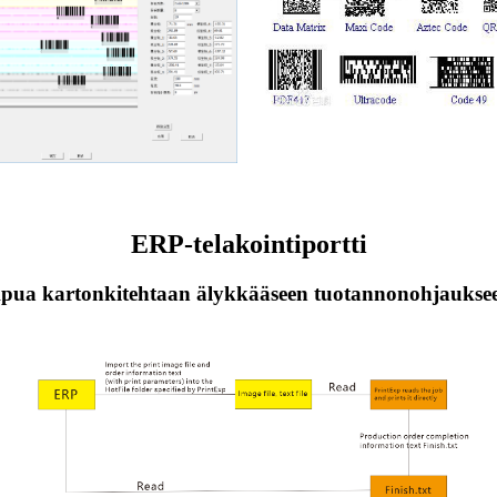
ERP-telakointiportti
pua kartonkitehtaan älykkääseen tuotannonohjaukse