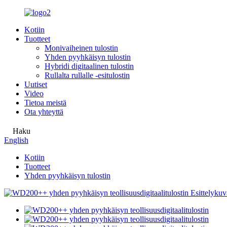
Kotiin
Tuotteet
Monivaiheinen tulostin
Yhden pyyhkäisyn tulostin
Hybridi digitaalinen tulostin
Rullalta rullalle -esitulostin
Uutiset
Video
Tietoa meistä
Ota yhteyttä
Haku
English
Kotiin
Tuotteet
Yhden pyyhkäisyn tulostin