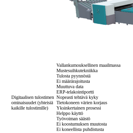
Vallankumouksellinen maailmassa
Mustesuihkutekniikka
Tulosta pyynnöstä
Ei määrärajoitusta
Muuttuva data
ERP-telakointiportti
Digitaalisen tulostimen
Nopeasti tehtävä kyky
ominaisuudet (yhteisiä
Tietokoneen värien korjaus
kaikille tulostimille)
Yksinkertainen prosessi
Helppo käyttö
Työvoiman säästö
Ei koostumuksen muutosta
Ei koneellista puhdistusta