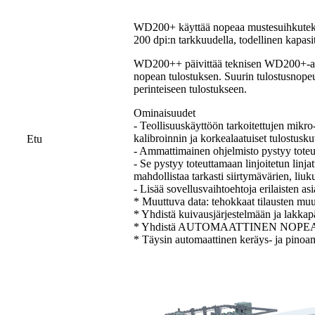
WD200+ käyttää nopeaa mustesuihkuteknii
200 dpi:n tarkkuudella, todellinen kapasi
WD200++ päivittää teknisen WD200+-aaltop
nopean tulostuksen. Suurin tulostusnopeu
perinteiseen tulostukseen.
Ominaisuudet
- Teollisuuskäyttöön tarkoitettujen mikro
kalibroinnin ja korkealaatuiset tulostusku
Etu
- Ammattimainen ohjelmisto pystyy toteu
- Se pystyy toteuttamaan linjoitetun linj
mahdollistaa tarkasti siirtymävärien, liuk
- Lisää sovellusvaihtoehtoja erilaisten as
* Muuttuva data: tehokkaat tilausten muut
* Yhdistä kuivausjärjestelmään ja lakkapä
* Yhdistä AUTOMAATTINEN NOP
* Täysin automaattinen keräys- ja pinoam