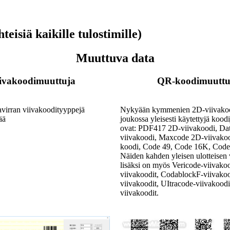
eisiä kaikille tulostimille)
Muuttuva data
ivakoodimuuttuja
QR-koodimuuttu
avirran viivakoodityyppejä
Nykyään kymmenien 2D-viivako
ää
joukossa yleisesti käytettyjä koodi
ovat: PDF417 2D-viivakoodi, Da
viivakoodi, Maxcode 2D-viivako
koodi, Code 49, Code 16K, Code 
Näiden kahden yleisen ulotteisen
lisäksi on myös Vericode-viivako
viivakoodit, CodablockF-viivakood
viivakoodit, UItracode-viivakoodi
viivakoodit.