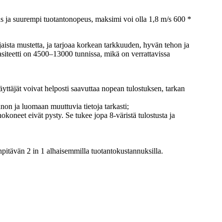
s ja suurempi tuotantonopeus, maksimi voi olla 1,8 m/s 600 *
ista mustetta, ja tarjoaa korkean tarkkuuden, hyvän tehon ja
asiteetti on 4500–13000 tunnissa, mikä on verrattavissa
äyttäjät voivat helposti saavuttaa nopean tulostuksen, tarkan
on ja luomaan muuttuvia tietoja tarkasti;
okoneet eivät pysty. Se tukee jopa 8-väristä tulostusta ja
enpitävän 2 in 1 alhaisemmilla tuotantokustannuksilla.