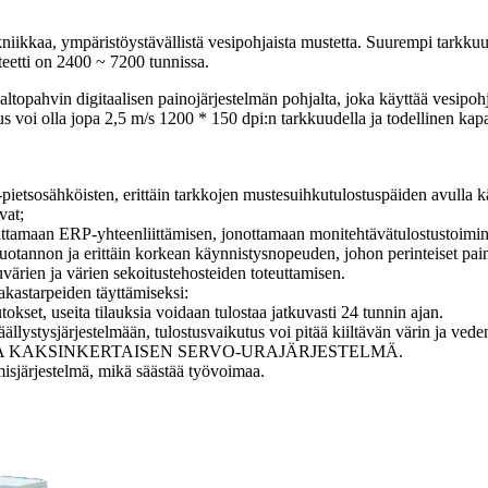
kkaa, ympäristöystävällistä vesipohjaista mustetta. Suurempi tarkkuu
teetti on 2400 ~ 7200 tunnissa.
ahvin digitaalisen painojärjestelmän pohjalta, joka käyttää vesipohja
s voi olla jopa 2,5 m/s 1200 * 150 dpi:n tarkkuudella ja todellinen kap
-pietsosähköisten, erittäin tarkkojen mustesuihkutulostuspäiden avulla k
vat;
ttamaan ERP-yhteenliittämisen, jonottamaan monitehtävätulostustoiminn
atuotannon ja erittäin korkean käynnistysnopeuden, johon perinteiset pain
uvärien ja värien sekoitustehosteiden toteuttamisen.
iakastarpeiden täyttämiseksi:
okset, useita tilauksia voidaan tulostaa jatkuvasti 24 tunnin ajan.
ällystysjärjestelmään, tulostusvaikutus voi pitää kiiltävän värin ja ved
EA KAKSINKERTAISEN SERVO-URAJÄRJESTELMÄ.
isjärjestelmä, mikä säästää työvoimaa.