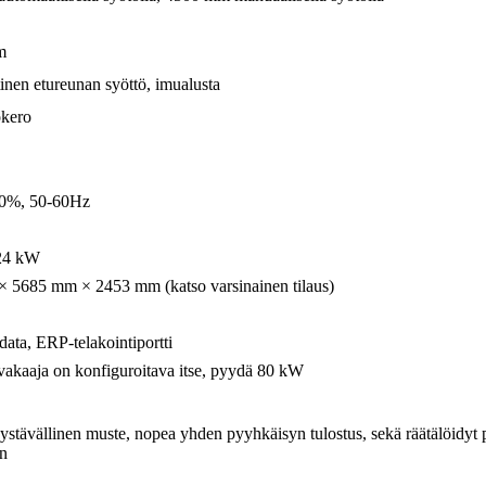
m
nen etureunan syöttö, imualusta
kero
0%, 50-60Hz
24 kW
 5685 mm × 2453 mm (katso varsinainen tilaus)
ata, ERP-telakointiportti
vakaaja on konfiguroitava itse, pyydä 80 kW
stävällinen muste, nopea yhden pyyhkäisyn tulostus, sekä räätälöidyt pak
en