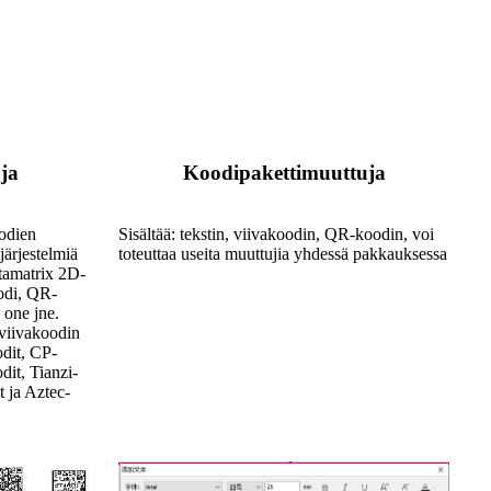
ja
Koodipakettimuuttuja
odien
Sisältää: tekstin, viivakoodin, QR-koodin, voi
järjestelmiä
toteuttaa useita muuttujia yhdessä pakkauksessa
tamatrix 2D-
odi, QR-
one jne.
 viivakoodin
odit, CP-
it, Tianzi-
t ja Aztec-