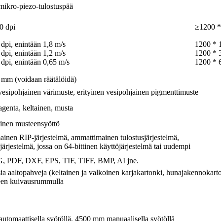
mikro-piezo-tulostuspää
0 dpi
≥1200 *
dpi, enintään 1,8 m/s
1200 * 1
dpi, enintään 1,2 m/s
1200 * 3
dpi, enintään 0,65 m/s
1200 * 6
mm (voidaan räätälöidä)
vesipohjainen värimuste, erityinen vesipohjainen pigmenttimuste
genta, keltainen, musta
inen musteensyöttö
nen RIP-järjestelmä, ammattimainen tulostusjärjestelmä,
ärjestelmä, jossa on 64-bittinen käyttöjärjestelmä tai uudempi
, PDF, DXF, EPS, TIF, TIFF, BMP, AI jne.
ia ​​aaltopahveja (keltainen ja valkoinen karjakartonki, hunajakennokarto
een kuivausrummulla
tomaattisella syötöllä, 4500 mm manuaalisella syötöllä