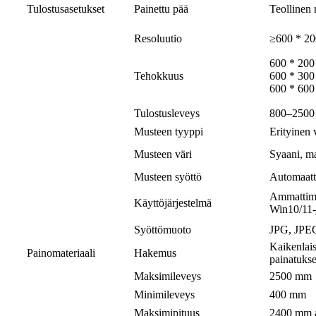
Tulostusasetukset
Painettu pää
Teollinen 
Resoluutio
≥600 * 20
600 * 200 
Tehokkuus
600 * 300 
600 * 600 
Tulostusleveys
800–2500 
Musteen tyyppi
Erityinen 
Musteen väri
Syaani, ma
Musteen syöttö
Automaatt
Ammattimai
Käyttöjärjestelmä
Win10/11-j
Syöttömuoto
JPG, JPEG
Kaikenlais
Painomateriaali
Hakemus
painatuks
Maksimileveys
2500 mm
Minimileveys
400 mm
Maksimipituus
2400 mm au