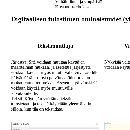
Vähähiilinen ja ympäristö
Kustannustehokas
Digitaalisen tulostimen ominaisuudet (yht
Tekstimuuttuja
Vi
Järjestys: Sitä voidaan muuttaa käyttäjän
Nykyisiä valt
määritelmän mukaan, ja asetettua järjestystä
voidaan käytt
voidaan käyttää myös muuttuvalle viivakoodille
Päivämäärä: Tulosta päivämäärätiedot ja tue
mukautettuja muutoksia. Asetettua päivämäärää
voidaan käyttää myös muuttuville
viivakoodeille.
Teksti: Käyttäjän syöttämä tekstidata
tulostetaan, ja tekstiä käytetään yleensä vain
silloin, kun tila on tekstidata.