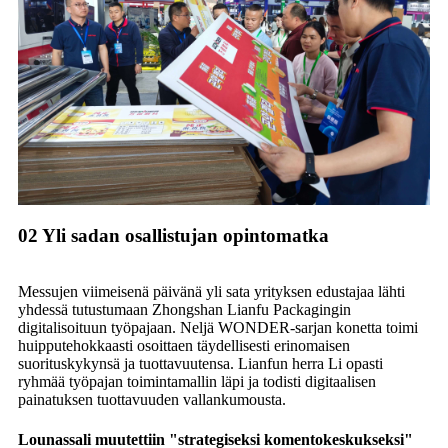
02 Yli sadan osallistujan opintomatka
Messujen viimeisenä päivänä yli sata yrityksen edustajaa lähti
yhdessä tutustumaan Zhongshan Lianfu Packagingin
digitalisoituun työpajaan. Neljä WONDER-sarjan konetta toimi
huipputehokkaasti osoittaen täydellisesti erinomaisen
suorituskykynsä ja tuottavuutensa. Lianfun herra Li opasti
ryhmää työpajan toimintamallin läpi ja todisti digitaalisen
painatuksen tuottavuuden vallankumousta.
Lounassali muutettiin "strategiseksi komentokeskukseksi"