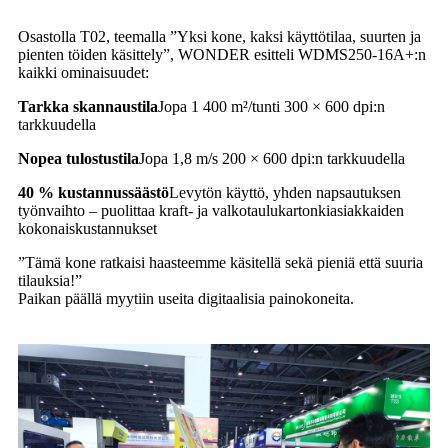
Osastolla T02, teemalla ”Yksi kone, kaksi käyttötilaa, suurten ja
pienten töiden käsittely”, WONDER esitteli WDMS250-16A+:n
kaikki ominaisuudet:
Tarkka skannaustila
Jopa 1 400 m²/tunti 300 × 600 dpi:n
tarkkuudella
Nopea tulostustila
Jopa 1,8 m/s 200 × 600 dpi:n tarkkuudella
40 % kustannussäästö
Levytön käyttö, yhden napsautuksen
työnvaihto – puolittaa kraft- ja valkotaulukartonkiasiakkaiden
kokonaiskustannukset
”Tämä kone ratkaisi haasteemme käsitellä sekä pieniä että suuria
tilauksia!”
Paikan päällä myytiin useita digitaalisia painokoneita.