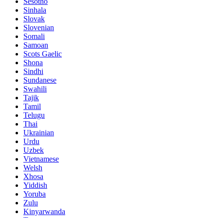
Sesotho
Sinhala
Slovak
Slovenian
Somali
Samoan
Scots Gaelic
Shona
Sindhi
Sundanese
Swahili
Tajik
Tamil
Telugu
Thai
Ukrainian
Urdu
Uzbek
Vietnamese
Welsh
Xhosa
Yiddish
Yoruba
Zulu
Kinyarwanda