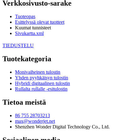
Verkkosivusto-sarake
Tuoteopas
Esittelyssä olevat tuotteet
Kuumat tunnisteet
Sivukartta.xml
TIEDUSTELU
Tuotekategoria
Monivaiheinen tulostin
Yhden pyyhkäisyn tulostin
Hybridi digitaalinen tulostin
Rullalta rullalle -esitulostin
Tietoa meistä
86 755 28703213
max@wonderjet.net
Shenzhen Wonder Digital Technology Co., Ltd.
Sosiaalinen media