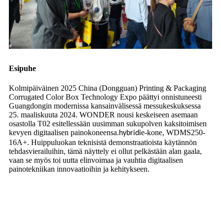
Esipuhe
Kolmipäiväinen 2025 China (Dongguan) Printing & Packaging
Corrugated Color Box Technology Expo päättyi onnistuneesti
Guangdongin modernissa kansainvälisessä messukeskuksessa
25. maaliskuuta 2024. WONDER nousi keskeiseen asemaan
osastolla T02 esitellessään uusimman sukupolven kaksitoimisen
kevyen digitaalisen painokoneensa.
e-kone, WDMS250-
hybridi
16A+. Huippuluokan teknisistä demonstraatioista käytännön
tehdasvierailuihin, tämä näyttely ei ollut pelkästään alan gaala,
vaan se myös toi uutta elinvoimaa ja vauhtia digitaalisen
painotekniikan innovaatioihin ja kehitykseen.