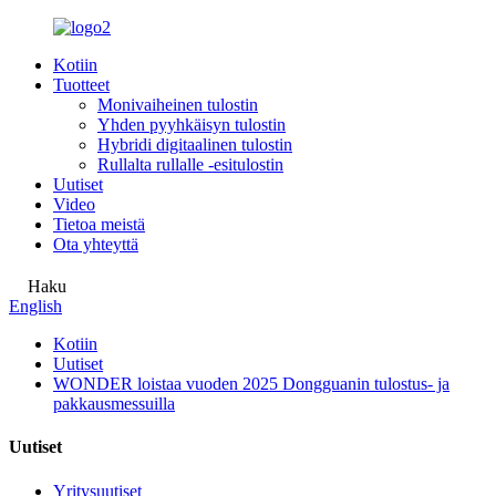
Kotiin
Tuotteet
Monivaiheinen tulostin
Yhden pyyhkäisyn tulostin
Hybridi digitaalinen tulostin
Rullalta rullalle -esitulostin
Uutiset
Video
Tietoa meistä
Ota yhteyttä
Haku
English
Kotiin
Uutiset
WONDER loistaa vuoden 2025 Dongguanin tulostus- ja
pakkausmessuilla
Uutiset
Yritysuutiset