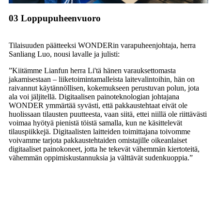
03 Loppupuheenvuoro
Tilaisuuden päätteeksi WONDERin varapuheenjohtaja, herra
Sanliang Luo, nousi lavalle ja julisti:
”Kiitämme Lianfun herra Li'tä hänen varauksettomasta
jakamisestaan ​​– liiketoimintamalleista laitevalintoihin, hän on
raivannut käytännöllisen, kokemukseen perustuvan polun, jota
ala voi jäljitellä. Digitaalisen painoteknologian johtajana
WONDER ymmärtää syvästi, että pakkaustehtaat eivät ole
huolissaan tilausten puutteesta, vaan siitä, ettei niillä ole riittävästi
voimaa hyötyä pienistä töistä samalla, kun ne käsittelevät
tilauspiikkejä. Digitaalisten laitteiden toimittajana toivomme
voivamme tarjota pakkaustehtaiden omistajille oikeanlaiset
digitaaliset painokoneet, jotta he tekevät vähemmän kiertoteitä,
vähemmän oppimiskustannuksia ja välttävät sudenkuoppia.”