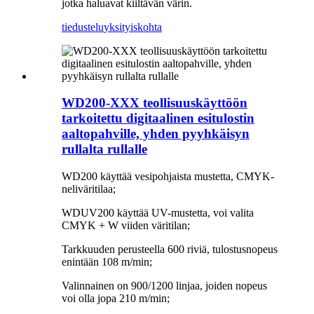
jotka haluavat kiiltävän värin.
tiedustelu
yksityiskohta
WD200-XXX teollisuuskäyttöön
tarkoitettu digitaalinen esitulostin
aaltopahville, yhden pyyhkäisyn
rullalta rullalle
WD200 käyttää vesipohjaista mustetta, CMYK-
neliväritilaa;
WDUV200 käyttää UV-mustetta, voi valita
CMYK + W viiden väritilan;
Tarkkuuden perusteella 600 riviä, tulostusnopeus
enintään 108 m/min;
Valinnainen on 900/1200 linjaa, joiden nopeus
voi olla jopa 210 m/min;