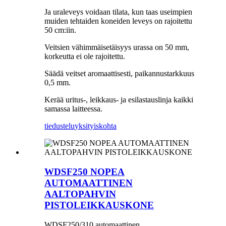
Ja uraleveys voidaan tilata, kun taas useimpien
muiden tehtaiden koneiden leveys on rajoitettu
50 cm:iin.
Veitsien vähimmäisetäisyys urassa on 50 mm,
korkeutta ei ole rajoitettu.
Säädä veitset aromaattisesti, paikannustarkkuus
0,5 mm.
Kerää uritus-, leikkaus- ja esilastauslinja kaikki
samassa laitteessa.
tiedustelu
yksityiskohta
WDSF250 NOPEA
AUTOMAATTINEN
AALTOPAHVIN
PISTOLEIKKAUSKONE
WDSF250/310 automaattinen