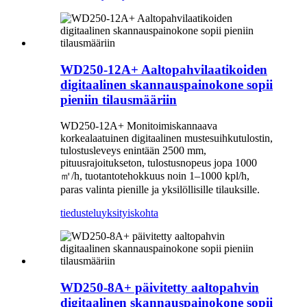
WD250-12A+ Aaltopahvilaatikoiden
digitaalinen skannauspainokone sopii
pieniin tilausmääriin
WD250-12A+ Monitoimiskannaava
korkealaatuinen digitaalinen mustesuihkutulostin,
tulostusleveys enintään 2500 mm,
pituusrajoitukseton, tulostusnopeus jopa 1000
㎡
/h, tuotantotehokkuus noin 1–1000 kpl/h,
paras valinta pienille ja yksilöllisille tilauksille.
tiedustelu
yksityiskohta
WD250-8A+ päivitetty aaltopahvin
digitaalinen skannauspainokone sopii