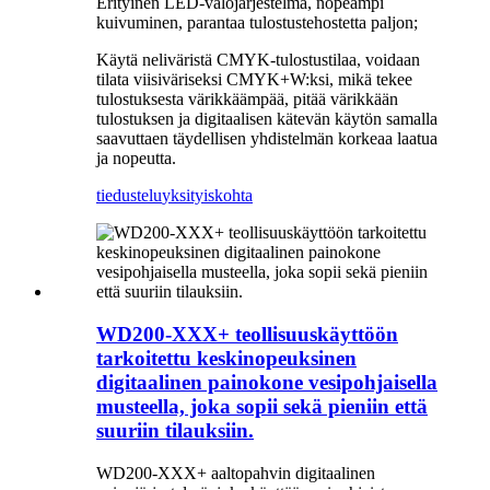
Erityinen LED-valojärjestelmä, nopeampi
kuivuminen, parantaa tulostustehostetta paljon;
Käytä neliväristä CMYK-tulostustilaa, voidaan
tilata viisiväriseksi CMYK+W:ksi, mikä tekee
tulostuksesta värikkäämpää, pitää värikkään
tulostuksen ja digitaalisen kätevän käytön samalla
saavuttaen täydellisen yhdistelmän korkeaa laatua
ja nopeutta.
tiedustelu
yksityiskohta
WD200-XXX+ teollisuuskäyttöön
tarkoitettu keskinopeuksinen
digitaalinen painokone vesipohjaisella
musteella, joka sopii sekä pieniin että
suuriin tilauksiin.
WD200-XXX+ aaltopahvin digitaalinen