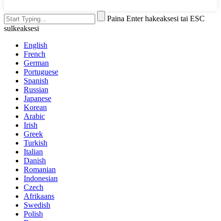
Paina Enter hakeaksesi tai ESC
sulkeaksesi
English
French
German
Portuguese
Spanish
Russian
Japanese
Korean
Arabic
Irish
Greek
Turkish
Italian
Danish
Romanian
Indonesian
Czech
Afrikaans
Swedish
Polish