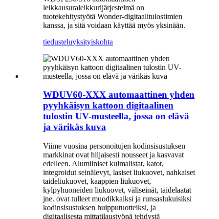
leikkausuraleikkurijärjestelmä on
tuotekehitystyötä Wonder-digitaalitulostimien
kanssa, ja sitä voidaan käyttää myös yksinään.
tiedustelu
yksityiskohta
WDUV60-XXX automaattinen yhden
pyyhkäisyn kattoon digitaalinen
tulostin UV-musteella, jossa on elävä
ja värikäs kuva
Viime vuosina personoitujen kodinsisustuksen
markkinat ovat hiljaisesti nousseet ja kasvavat
edelleen. Alumiiniset kulmalistat, katot,
integroidut seinälevyt, lasiset liukuovet, nahkaiset
taideliukuovet, kaappien liukuovet,
kylpyhuoneiden liukuovet, väliseinät, taidelaatat
jne. ovat tulleet muodikkaiksi ja runsaslukuisiksi
kodinsisustuksen huipputuotteiksi, ja
digitaalisesta mittatilaustyönä tehdystä