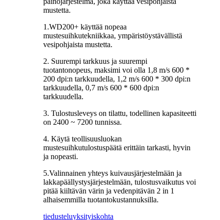
painojärjestelmä, joka käyttää vesipohjaista
mustetta.
1.WD200+ käyttää nopeaa
mustesuihkutekniikkaa, ympäristöystävällistä
vesipohjaista mustetta.
2. Suurempi tarkkuus ja suurempi
tuotantonopeus, maksimi voi olla 1,8 m/s 600 *
200 dpi:n tarkkuudella, 1,2 m/s 600 * 300 dpi:n
tarkkuudella, 0,7 m/s 600 * 600 dpi:n
tarkkuudella.
3. Tulostusleveys on tilattu, todellinen kapasiteetti
on 2400 ~ 7200 tunnissa.
4. Käytä teollisuusluokan
mustesuihkutulostuspäätä erittäin tarkasti, hyvin
ja nopeasti.
5.Valinnainen yhteys kuivausjärjestelmään ja
lakkapäällystysjärjestelmään, tulostusvaikutus voi
pitää kiiltävän värin ja vedenpitävän 2 in 1
alhaisemmilla tuotantokustannuksilla.
tiedustelu
yksityiskohta