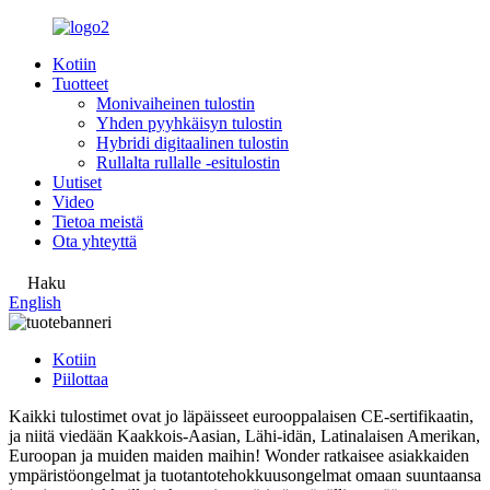
Kotiin
Tuotteet
Monivaiheinen tulostin
Yhden pyyhkäisyn tulostin
Hybridi digitaalinen tulostin
Rullalta rullalle -esitulostin
Uutiset
Video
Tietoa meistä
Ota yhteyttä
Haku
English
Kotiin
Piilottaa
Kaikki tulostimet ovat jo läpäisseet eurooppalaisen CE-sertifikaatin,
ja niitä viedään Kaakkois-Aasian, Lähi-idän, Latinalaisen Amerikan,
Euroopan ja muiden maiden maihin! Wonder ratkaisee asiakkaiden
ympäristöongelmat ja tuotantotehokkuusongelmat omaan suuntaansa