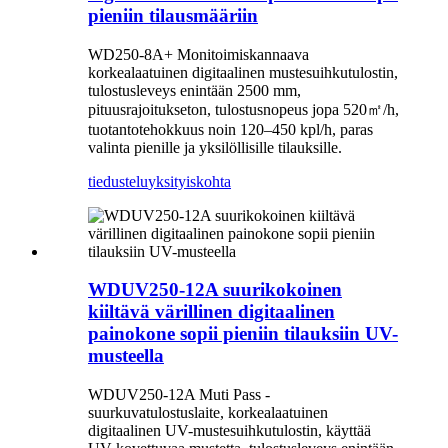
pieniin tilausmääriin
WD250-8A+ Monitoimiskannaava
korkealaatuinen digitaalinen mustesuihkutulostin,
tulostusleveys enintään 2500 mm,
pituusrajoitukseton, tulostusnopeus jopa 520
㎡
/h,
tuotantotehokkuus noin 120–450 kpl/h, paras
valinta pienille ja yksilöllisille tilauksille.
tiedustelu
yksityiskohta
WDUV250-12A suurikokoinen
kiiltävä värillinen digitaalinen
painokone sopii pieniin tilauksiin UV-
musteella
WDUV250-12A Muti Pass -
suurkuvatulostuslaite, korkealaatuinen
digitaalinen UV-mustesuihkutulostin, käyttää