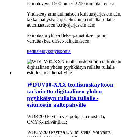
Painoleveys 1600 mm ~ 2200 mm tilattavissa;
Yhdistetty ammattimaiseen kuivausjärjestelmään,
lakkapäällystysjärjestelmään ja rullalta rullalle -
automaattiseen keräysjärjestelmään;
Painolaatu ylittää fleksopainatuksen ja on
verrattavissa offset-painatukseen.
tiedustelu
yksityiskohta
WDUV00-XXX teollisuuskäyttöön
tarkoitettu digitaalinen yhden
pyyhkäisyn rullalta rullalle -
esitulostin aaltopahville
WDR200 käyttää vesipohjaista mustetta,
CMYK-neliväritilaa;
WDUV200 käyttää UV-mustetta, voi valita