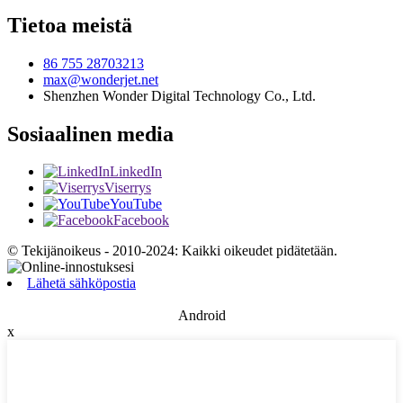
Tietoa meistä
86 755 28703213
max@wonderjet.net
Shenzhen Wonder Digital Technology Co., Ltd.
Sosiaalinen media
LinkedIn
Viserrys
YouTube
Facebook
© Tekijänoikeus - 2010-2024: Kaikki oikeudet pidätetään.
Lähetä sähköpostia
Android
x