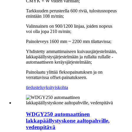
CMYK + W viiden väritilan;
Tarkkuuden perusteella 600 riviä, tulostusnopeus
enintään 108 m/min;
Valinnainen on 900/1200 linjaa, joiden nopeus
voi olla jopa 210 m/min;
Painoleveys 1600 mm ~ 2200 mm tilattavissa;
Yhdistetty ammattimaiseen kuivausjärjestelmään,
lakkapäällystysjärjestelmään ja rullalta rullalle -
automaattiseen keräysjärjestelmään;
Painolaatu ylittää fleksopainatuksen ja on
verrattavissa offset-painatukseen.
tiedustelu
yksityiskohta
WDGY250 automaattinen
lakkapäällystyskone aaltopahville,
vedenpitävä