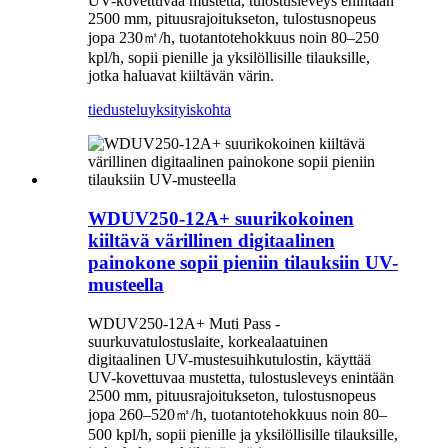
UV-kovettuvaa mustetta, tulostusleveys enintään
2500 mm, pituusrajoitukseton, tulostusnopeus
jopa 230
㎡
/h, tuotantotehokkuus noin 80–250
kpl/h, sopii pienille ja yksilöllisille tilauksille,
jotka haluavat kiiltävän värin.
tiedustelu
yksityiskohta
WDUV250-12A+ suurikokoinen
kiiltävä värillinen digitaalinen
painokone sopii pieniin tilauksiin UV-
musteella
WDUV250-12A+ Muti Pass -
suurkuvatulostuslaite, korkealaatuinen
digitaalinen UV-mustesuihkutulostin, käyttää
UV-kovettuvaa mustetta, tulostusleveys enintään
2500 mm, pituusrajoitukseton, tulostusnopeus
jopa 260–520
㎡
/h, tuotantotehokkuus noin 80–
500 kpl/h, sopii pienille ja yksilöllisille tilauksille,