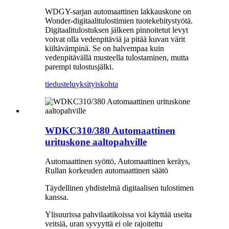
WDGY-sarjan automaattinen lakkauskone on
Wonder-digitaalitulostimien tuotekehitystyötä.
Digitaalitulostuksen jälkeen pinnoitetut levyt
voivat olla vedenpitäviä ja pitää kuvan värit
kiiltävämpinä. Se on halvempaa kuin
vedenpitävällä musteella tulostaminen, mutta
parempi tulostusjälki.
tiedustelu
yksityiskohta
WDKC310/380 Automaattinen
urituskone aaltopahville
Automaattinen syöttö, Automaattinen keräys,
Rullan korkeuden automaattinen säätö
Täydellinen yhdistelmä digitaalisen tulostimen
kanssa.
Ylisuurissa pahvilaatikoissa voi käyttää useita
veitsiä, uran syvyyttä ei ole rajoitettu