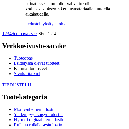
painatuksesta on tullut vahva trendi
kodinsisustuksen rakennusmateriaalien uudella
aikakaudella.
tiedustelu
yksityiskohta
1
2
3
4
Seuraava >
>>
Sivu 1 / 4
Verkkosivusto-sarake
Tuoteopas
Esittelyssä olevat tuotteet
Kuumat tunnisteet
Sivukartta.xml
TIEDUSTELU
Tuotekategoria
Monivaiheinen tulostin
Yhden pyyhkäisyn tulostin
Hybridi digitaalinen tulostin
Rullalta rullalle -esitulostin