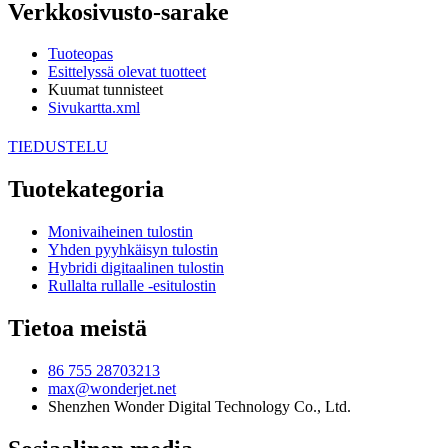
Verkkosivusto-sarake
Tuoteopas
Esittelyssä olevat tuotteet
Kuumat tunnisteet
Sivukartta.xml
TIEDUSTELU
Tuotekategoria
Monivaiheinen tulostin
Yhden pyyhkäisyn tulostin
Hybridi digitaalinen tulostin
Rullalta rullalle -esitulostin
Tietoa meistä
86 755 28703213
max@wonderjet.net
Shenzhen Wonder Digital Technology Co., Ltd.