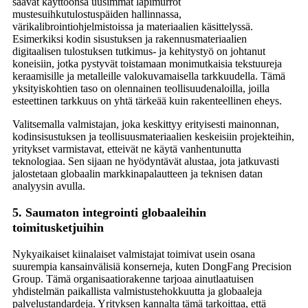
saavat käyttöönsä uusimmat läpimurrot
mustesuihkutulostuspäiden hallinnassa,
värikalibrointiohjelmistoissa ja materiaalien käsittelyssä.
Esimerkiksi kodin sisustuksen ja rakennusmateriaalien
digitaalisen tulostuksen tutkimus- ja kehitystyö on johtanut
koneisiin, jotka pystyvät toistamaan monimutkaisia ​​tekstuureja
keraamisille ja metalleille valokuvamaisella tarkkuudella. Tämä
yksityiskohtien taso on olennainen teollisuudenaloilla, joilla
esteettinen tarkkuus on yhtä tärkeää kuin rakenteellinen eheys.
Valitsemalla valmistajan, joka keskittyy erityisesti mainonnan,
kodinsisustuksen ja teollisuusmateriaalien keskeisiin projekteihin,
yritykset varmistavat, etteivät ne käytä vanhentunutta
teknologiaa. Sen sijaan ne hyödyntävät alustaa, jota jatkuvasti
jalostetaan globaalin markkinapalautteen ja teknisen datan
analyysin avulla.
5. Saumaton integrointi globaaleihin
toimitusketjuihin
Nykyaikaiset kiinalaiset valmistajat toimivat usein osana
suurempia kansainvälisiä konserneja, kuten DongFang Precision
Group. Tämä organisaatiorakenne tarjoaa ainutlaatuisen
yhdistelmän paikallista valmistustehokkuutta ja globaaleja
palvelustandardeja. Yrityksen kannalta tämä tarkoittaa, että