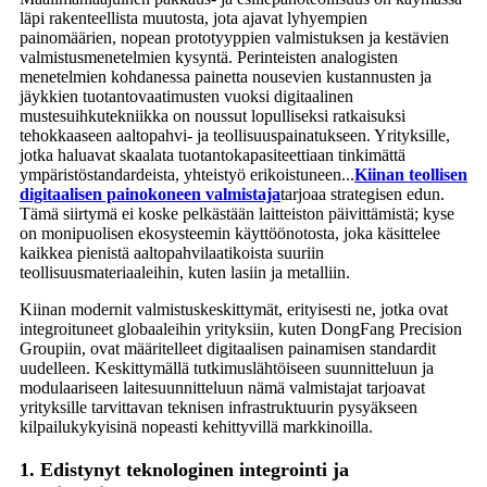
läpi rakenteellista muutosta, jota ajavat lyhyempien
painomäärien, nopean prototyyppien valmistuksen ja kestävien
valmistusmenetelmien kysyntä. Perinteisten analogisten
menetelmien kohdanessa painetta nousevien kustannusten ja
jäykkien tuotantovaatimusten vuoksi digitaalinen
mustesuihkutekniikka on noussut lopulliseksi ratkaisuksi
tehokkaaseen aaltopahvi- ja teollisuuspainatukseen. Yrityksille,
jotka haluavat skaalata tuotantokapasiteettiaan tinkimättä
ympäristöstandardeista, yhteistyö erikoistuneen...
Kiinan teollisen
digitaalisen painokoneen valmistaja
tarjoaa strategisen edun.
Tämä siirtymä ei koske pelkästään laitteiston päivittämistä; kyse
on monipuolisen ekosysteemin käyttöönotosta, joka käsittelee
kaikkea pienistä aaltopahvilaatikoista suuriin
teollisuusmateriaaleihin, kuten lasiin ja metalliin.
Kiinan modernit valmistuskeskittymät, erityisesti ne, jotka ovat
integroituneet globaaleihin yrityksiin, kuten DongFang Precision
Groupiin, ovat määritelleet digitaalisen painamisen standardit
uudelleen. Keskittymällä tutkimuslähtöiseen suunnitteluun ja
modulaariseen laitesuunnitteluun nämä valmistajat tarjoavat
yrityksille tarvittavan teknisen infrastruktuurin pysyäkseen
kilpailukykyisinä nopeasti kehittyvillä markkinoilla.
1. Edistynyt teknologinen integrointi ja