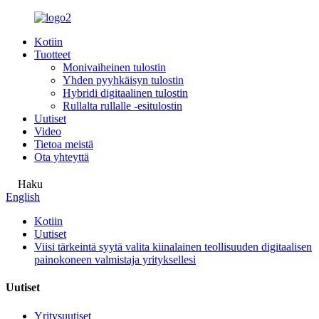
Kotiin
Tuotteet
Monivaiheinen tulostin
Yhden pyyhkäisyn tulostin
Hybridi digitaalinen tulostin
Rullalta rullalle -esitulostin
Uutiset
Video
Tietoa meistä
Ota yhteyttä
Haku
English
Kotiin
Uutiset
Viisi tärkeintä syytä valita kiinalainen teollisuuden digitaalisen
painokoneen valmistaja yrityksellesi
Uutiset
Yritysuutiset