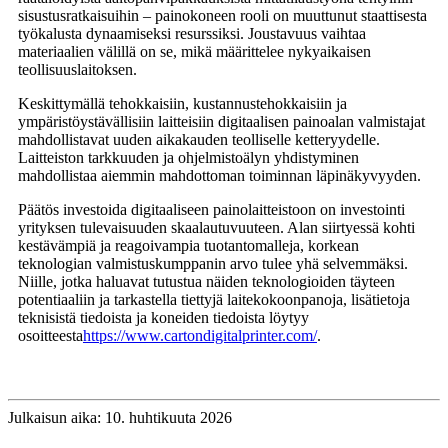
sisustusratkaisuihin – painokoneen rooli on muuttunut staattisesta
työkalusta dynaamiseksi resurssiksi. Joustavuus vaihtaa
materiaalien välillä on se, mikä määrittelee nykyaikaisen
teollisuuslaitoksen.
Keskittymällä tehokkaisiin, kustannustehokkaisiin ja
ympäristöystävällisiin laitteisiin digitaalisen painoalan valmistajat
mahdollistavat uuden aikakauden teolliselle ketteryydelle.
Laitteiston tarkkuuden ja ohjelmistoälyn yhdistyminen
mahdollistaa aiemmin mahdottoman toiminnan läpinäkyvyyden.
Päätös investoida digitaaliseen painolaitteistoon on investointi
yrityksen tulevaisuuden skaalautuvuuteen. Alan siirtyessä kohti
kestävämpiä ja reagoivampia tuotantomalleja, korkean
teknologian valmistuskumppanin arvo tulee yhä selvemmäksi.
Niille, jotka haluavat tutustua näiden teknologioiden täyteen
potentiaaliin ja tarkastella tiettyjä laitekokoonpanoja, lisätietoja
teknisistä tiedoista ja koneiden tiedoista löytyy
osoitteesta
https://www.cartondigitalprinter.com/
.
Julkaisun aika: 10. huhtikuuta 2026