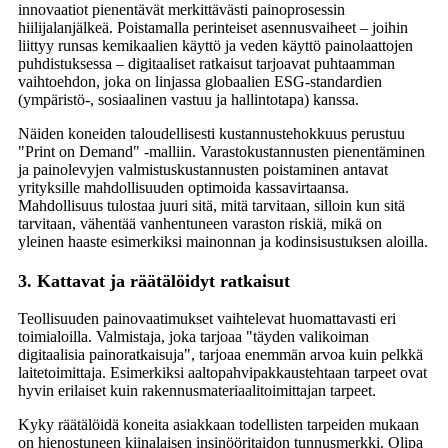
innovaatiot pienentävät merkittävästi painoprosessin
hiilijalanjälkeä. Poistamalla perinteiset asennusvaiheet – joihin
liittyy runsas kemikaalien käyttö ja veden käyttö painolaattojen
puhdistuksessa – digitaaliset ratkaisut tarjoavat puhtaamman
vaihtoehdon, joka on linjassa globaalien ESG-standardien
(ympäristö-, sosiaalinen vastuu ja hallintotapa) kanssa.
Näiden koneiden taloudellisesti kustannustehokkuus perustuu
"Print on Demand" -malliin. Varastokustannusten pienentäminen
ja painolevyjen valmistuskustannusten poistaminen antavat
yrityksille mahdollisuuden optimoida kassavirtaansa.
Mahdollisuus tulostaa juuri sitä, mitä tarvitaan, silloin kun sitä
tarvitaan, vähentää vanhentuneen varaston riskiä, ​​mikä on
yleinen haaste esimerkiksi mainonnan ja kodinsisustuksen aloilla.
3. Kattavat ja räätälöidyt ratkaisut
Teollisuuden painovaatimukset vaihtelevat huomattavasti eri
toimialoilla. Valmistaja, joka tarjoaa "täyden valikoiman
digitaalisia painoratkaisuja", tarjoaa enemmän arvoa kuin pelkkä
laitetoimittaja. Esimerkiksi aaltopahvipakkaustehtaan tarpeet ovat
hyvin erilaiset kuin rakennusmateriaalitoimittajan tarpeet.
Kyky räätälöidä koneita asiakkaan todellisten tarpeiden mukaan
on hienostuneen kiinalaisen insinööritaidon tunnusmerkki. Olipa