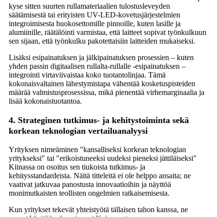
kyse sitten suurten rullamateriaalien tulostusleveyden
säätämisestä tai erityisten UV-LED-kovetusjärjestelmien
integroimisesta huokosettomille pinnoille, kuten lasille ja
alumiinille, räätälöinti varmistaa, että laitteet sopivat työnkulkuun
sen sijaan, että työnkulku pakotettaisiin laitteiden mukaiseksi.
Lisäksi esipainatuksen ja jälkipainatuksen prosessien – kuten
yhden passin digitaalisen rullalta-rullalle -esipainatuksen –
integrointi virtaviivaistaa koko tuotantolinjaa. Tämä
kokonaisvaltainen lähestymistapa vähentää kosketuspisteiden
määrää valmistusprosessissa, mikä pienentää virhemarginaalia ja
lisää kokonaistuotantoa.
4. Strateginen tutkimus- ja kehitystoiminta sekä
korkean teknologian vertailuanalyysi
Yrityksen nimeäminen "kansalliseksi korkean teknologian
yritykseksi" tai "erikoistuneeksi uudeksi pieneksi jättiläiseksi"
Kiinassa on osoitus sen tiukoista tutkimus- ja
kehitysstandardeista. Näitä titteleitä ei ole helppo ansaita; ne
vaativat jatkuvaa panostusta innovaatioihin ja näyttöä
monimutkaisten teollisten ongelmien ratkaisemisesta.
Kun yritykset tekevät yhteistyötä tällaisen tahon kanssa, ne