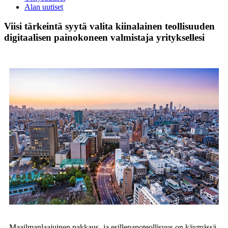
Alan uutiset
Viisi tärkeintä syytä valita kiinalainen teollisuuden
digitaalisen painokoneen valmistaja yrityksellesi
Maailmanlaajuinen pakkaus- ja esillepanoteollisuus on käymässä