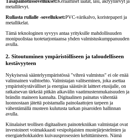
Tasapainotussovellukset:
Keraamiset laatat, lasi, akryylilevyt ja
metallilevyt.
Rullasta rullalle -sovellukset:
PVC-värikalvo, koristepaperi ja
metallikelat.
Tämä teknologinen syvyys antaa yrityksille mahdollisuuden
monipuolistaa tuotetarjontaansa yhden valmistuskumppanuuden
avulla.
2. Sitoutuminen ympäristölliseen ja taloudelliseen
kestävyyteen
Nykyisessä sääntelyympäristössä "vihreä valmistus" ei ole enää
valinnainen vaihtoehto. Valmistajan valitseminen, joka asettaa
ympäristöystävälliset ja energiaa säästävät laitteet etusijalle, on
ratkaisevan tärkeää pitkän aikavälin vaatimustenmukaisuuden ja
brändin maineen kannalta. Digitaalinen painatus vähentää
luonnostaan ​​jätettä poistamalla painolaattojen tarpeen ja
vähentämällä musteen kulutusta tarkan pisaroiden hallinnan
avulla.
Kiinalaiset teollisen digitaalisen painotekniikan valmistajat ovat
investoineet voimakkaasti vesipohjaisten mustejärjestelmien ja
energiatehokkaiden kuivausprosessien kehittämiseen. Nämä