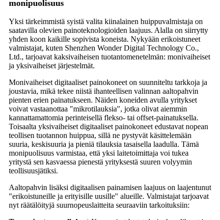
monipuolisuus
Yksi tärkeimmistä syistä valita kiinalainen huippuvalmistaja on
saatavilla olevien painoteknologioiden laajuus. Alalla on siirrytty
yhden koon kaikille sopivista koneista. Nykyään erikoistuneet
valmistajat, kuten Shenzhen Wonder Digital Technology Co.,
Ltd., tarjoavat kaksivaiheisen tuotantomenetelmän: monivaiheiset
ja yksivaiheiset järjestelmät.
Monivaiheiset digitaaliset painokoneet on suunniteltu tarkkoja ja
joustavia, mikä tekee niistä ihanteellisen valinnan aaltopahvin
pienten erien painatukseen. Näiden koneiden avulla yritykset
voivat vastaanottaa "mikrotilauksia", jotka olivat aiemmin
kannattamattomia perinteisellä flekso- tai offset-painatuksella.
Toisaalta yksivaiheiset digitaaliset painokoneet edustavat nopean
teollisen tuotannon huippua, sillä ne pystyvät käsittelemään
suuria, keskisuuria ja pieniä tilauksia tasaisella laadulla. Tämä
monipuolisuus varmistaa, että yksi laitetoimittaja voi tukea
yritystä sen kasvaessa pienestä yrityksestä suuren volyymin
teollisuusjätiksi.
Aaltopahvin lisäksi digitaalisen painamisen laajuus on laajentunut
"erikoistuneille ja erityisille uusille" alueille. Valmistajat tarjoavat
nyt räätälöityjä suurnopeuslaitteita seuraaviin tarkoituksiin: