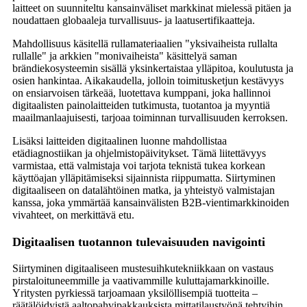
laitteet on suunniteltu kansainväliset markkinat mielessä pitäen ja
noudattaen globaaleja turvallisuus- ja laatusertifikaatteja.
Mahdollisuus käsitellä rullamateriaalien "yksivaiheista rullalta
rullalle" ja arkkien "monivaiheista" käsittelyä saman
brändiekosysteemin sisällä yksinkertaistaa ylläpitoa, koulutusta ja
osien hankintaa. Aikakaudella, jolloin toimitusketjun kestävyys
on ensiarvoisen tärkeää, luotettava kumppani, joka hallinnoi
digitaalisten painolaitteiden tutkimusta, tuotantoa ja myyntiä
maailmanlaajuisesti, tarjoaa toiminnan turvallisuuden kerroksen.
Lisäksi laitteiden digitaalinen luonne mahdollistaa
etädiagnostiikan ja ohjelmistopäivitykset. Tämä liitettävyys
varmistaa, että valmistaja voi tarjota teknistä tukea korkean
käyttöajan ylläpitämiseksi sijainnista riippumatta. Siirtyminen
digitaaliseen on datalähtöinen matka, ja yhteistyö valmistajan
kanssa, joka ymmärtää kansainvälisten B2B-vientimarkkinoiden
vivahteet, on merkittävä etu.
Digitaalisen tuotannon tulevaisuuden navigointi
Siirtyminen digitaaliseen mustesuihkutekniikkaan on vastaus
pirstaloituneemmille ja vaativammille kuluttajamarkkinoille.
Yritysten pyrkiessä tarjoamaan yksilöllisempiä tuotteita –
räätälöidyistä aaltopahvipakkauksista mittatilaustyönä tehtyihin