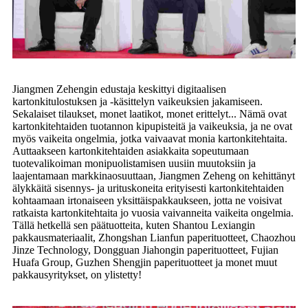
Jiangmen Zehengin edustaja keskittyi digitaalisen
kartonkitulostuksen ja -käsittelyn vaikeuksien jakamiseen.
Sekalaiset tilaukset, monet laatikot, monet erittelyt... Nämä ovat
kartonkitehtaiden tuotannon kipupisteitä ja vaikeuksia, ja ne ovat
myös vaikeita ongelmia, jotka vaivaavat monia kartonkitehtaita.
Auttaakseen kartonkitehtaiden asiakkaita sopeutumaan
tuotevalikoiman monipuolistamisen uusiin muutoksiin ja
laajentamaan markkinaosuuttaan, Jiangmen Zeheng on kehittänyt
älykkäitä sisennys- ja urituskoneita erityisesti kartonkitehtaiden
kohtaamaan irtonaiseen yksittäispakkaukseen, jotta ne voisivat
ratkaista kartonkitehtaita jo vuosia vaivanneita vaikeita ongelmia.
Tällä hetkellä sen päätuotteita, kuten Shantou Lexiangin
pakkausmateriaalit, Zhongshan Lianfun paperituotteet, Chaozhou
Jinze Technology, Dongguan Jiahongin paperituotteet, Fujian
Huafa Group, Guzhen Shengjin paperituotteet ja monet muut
pakkausyritykset, on ylistetty!