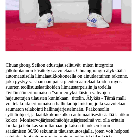
Chuanghong Seikon edustajat selittivät, miten integroitu
jälkituotannon käsittely saavutetaan. Chuanghongin älykkäällä
automaattisella liimalaatikkokoneella on ainutlaatuinen rakenne,
joka pystyy vastaamaan paitsi pienten aarrelaatikoiden myös
suurten teollisuuslaatikoiden liimaustarpeisiin ja todella
täyttämään erinomaisen "suurten yksittäisten vahvojen
hajautettujen tilausten kuninkaan" tittelin. Älykäs - Tämä malli
voi telakoida erinomaisen hallintaohjelmiston, jotta saavutetaan
saumaton telakointi hallintajärjestelmään. Pääkonsolin
syöttöohjeet, ja laatikkokone alkaa automaattisesti säätää laatikon
kokoa. Moniservojärjestelmäohjausjärjestelmä voi olla erittäin
tarkka ja tehokas suorittamaan jokaisen tilauksen koon
säätämisen 30/60 sekunnin tilausmuutosajalla, joten voit helposti
selviytyä tuotantoprosessin usein muuttuvista tilauksista.