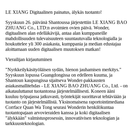
LE XIANG Digitaalinen painatus, älykäs tuotanto!
Syyskuun 26. päivänä Shantoussa järjestettiin LE XIANG BAO
ZHUANG Co., LTD:n avoimien ovien päivä. Wonder,
digitaalisen alan edelläkävijä, antaa alan kumppaneille
mahdollisuuden tulevaisuuteen suuntautuvalla teknologialla ja
houkuttelee yli 300 asiakasta, kumppania ja median edustajaa
aloittamaan uuden digitaalisen muutoksen matkan!
Vierailijan kirjautuminen
"Nyrkkeilykäsityöläisen sydän, hienon jauhamisen merkitys."
Syyskuun lopussa Guangdongissa on edelleen kuuma, ja
Shantoun kaupungissa sijaitseva Wonder-pakkausten
asiakasmallitehdas - LE XIANG BAO ZHUANG Co., Ltd. - on
aikatauluttanut tuotantonsa järjestelmällisesti. Koneen ääni
kuuluu työpajassa jatkuvasti, työntekijät suorittavat tehtäviään ja
tuotanto on järjestelmällistä. Yksinomaisena raportointimediana
Corrface Quan Wa Tong seurasi Wonderin henkilökuntaa
tuotantopajaan arvovieraiden kanssa ja koki digitaalisen
"älykkään" valmistusprosessin, innovatiivisen teknologian ja
tarkkuusteknologian.