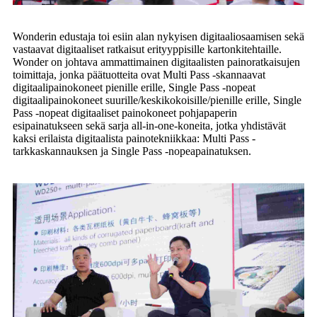
Wonderin edustaja toi esiin alan nykyisen digitaaliosaamisen sekä
vastaavat digitaaliset ratkaisut erityyppisille kartonkitehtaille.
Wonder on johtava ammattimainen digitaalisten painoratkaisujen
toimittaja, jonka päätuotteita ovat Multi Pass -skannaavat
digitaalipainokoneet pienille erille, Single Pass -nopeat
digitaalipainokoneet suurille/keskikokoisille/pienille erille, Single
Pass -nopeat digitaaliset painokoneet pohjapaperin
esipainatukseen sekä sarja all-in-one-koneita, jotka yhdistävät
kaksi erilaista digitaalista painotekniikkaa: Multi Pass -
tarkkaskannauksen ja Single Pass -nopeapainatuksen.