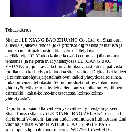
Tehdaskierros
Shantou LE XIANG BAO ZHUANG Co., Ltd. on Shantoun
alueella sijaitseva tehdas, joka priorisoi digitaalista painatusta ja
tunnetaan "irtopakkausten tilausten käsittelytavan
edelläkävijänä". Yhtiön kolmella osakkeenomistajalla on omat
tehtaansa, ja he perustivat yhteistyössä LE XIANG BAO
ZHUANGin, joka avaa ketjun valmiiksi varastoidusta pahvista
irtotilausten käsittelyyn ja tuottaa siten voittoa. Digitaaliset laitteet
ja toiminnanohjausjärjestelmät ovat kaikki yhteydessä toisiinsa,
mikä on varsin tehokasta. Se on muodostanut hyvänlaatuisen
yhteistyön ylävirran pahvitehtaiden kanssa, mikä on tyypillinen
esimerkki "kaksi-kolme-integraatiosta, kolme-kolme-
yhteistyöstä".
Raportin mukaan alkuvaiheen ystävällisen yhteistyön jälkeen
Shan Toussa sijaitseva LE XIANG BAO ZHUANG Co., Ltd.
allekirjoitti Wonderin kanssa uuden sopimuksen huhtikuussa tänä
vuonna ja tilasi Wonder WD200-64A++SINGLE PASS -
suurnopeusdigitaalipainokoneen ja WD250-16A++ HD -