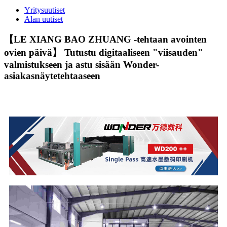
Yritysuutiset
Alan uutiset
【LE XIANG BAO ZHUANG -tehtaan avointen
ovien päivä】 Tutustu digitaaliseen "viisauden"
valmistukseen ja astu sisään Wonder-
asiakasnäytetehtaaseen