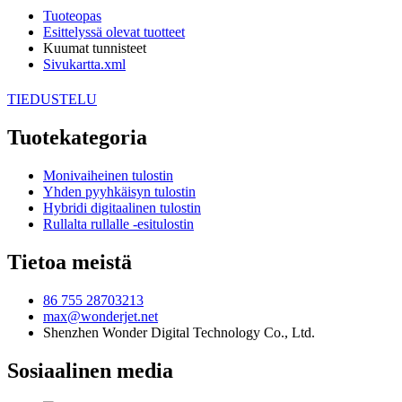
Tuoteopas
Esittelyssä olevat tuotteet
Kuumat tunnisteet
Sivukartta.xml
TIEDUSTELU
Tuotekategoria
Monivaiheinen tulostin
Yhden pyyhkäisyn tulostin
Hybridi digitaalinen tulostin
Rullalta rullalle -esitulostin
Tietoa meistä
86 755 28703213
max@wonderjet.net
Shenzhen Wonder Digital Technology Co., Ltd.
Sosiaalinen media