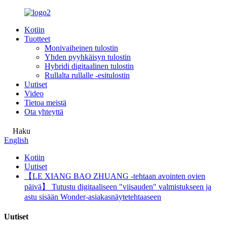
Kotiin
Tuotteet
Monivaiheinen tulostin
Yhden pyyhkäisyn tulostin
Hybridi digitaalinen tulostin
Rullalta rullalle -esitulostin
Uutiset
Video
Tietoa meistä
Ota yhteyttä
Haku
English
Kotiin
Uutiset
【LE XIANG BAO ZHUANG -tehtaan avointen ovien
päivä】 Tutustu digitaaliseen "viisauden" valmistukseen ja
astu sisään Wonder-asiakasnäytetehtaaseen
Uutiset